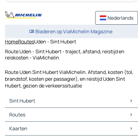
Nederlands
Bladeren op ViaMichelin Magazine
Home
Routes
Uden - Sint Hubert
Route Uden - Sint Hubert - traject, afstand, reistijd en
reiskosten - ViaMichelin
Route Uden Sint Hubert ViaMichelin. Afstand, kosten (tol,
brandstof, kosten per passagier), en reistijd Uden Sint
Hubert, gezien de verkeerssituatie
Sint Hubert
Sint Hubert Kaarten
Routes
Sint Hubert Verkeer
Sint Hubert Hotels
Routes Sint Hubert - Boxmeer
Kaarten
Sint Hubert Restaurants
Routes Sint Hubert - Uden