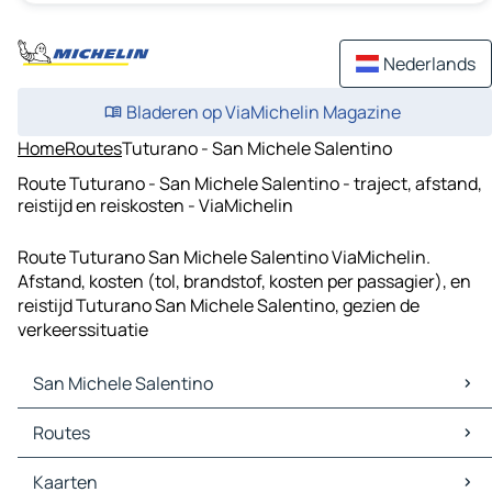
Nederlands
Bladeren op ViaMichelin Magazine
Home
Routes
Tuturano - San Michele Salentino
Route Tuturano - San Michele Salentino - traject, afstand,
reistijd en reiskosten - ViaMichelin
Route Tuturano San Michele Salentino ViaMichelin.
Afstand, kosten (tol, brandstof, kosten per passagier), en
reistijd Tuturano San Michele Salentino, gezien de
verkeerssituatie
San Michele Salentino
San Michele Salentino Kaarten
Routes
San Michele Salentino Verkeer
San Michele Salentino Hotels
Routes San Michele Salentino - San Vito dei Normanni
Kaarten