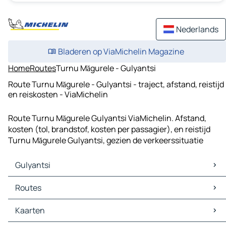
Nederlands
Bladeren op ViaMichelin Magazine
Home
Routes
Turnu Măgurele - Gulyantsi
Route Turnu Măgurele - Gulyantsi - traject, afstand, reistijd
en reiskosten - ViaMichelin
Route Turnu Măgurele Gulyantsi ViaMichelin. Afstand,
kosten (tol, brandstof, kosten per passagier), en reistijd
Turnu Măgurele Gulyantsi, gezien de verkeerssituatie
Gulyantsi
Gulyantsi Kaarten
Routes
Gulyantsi Verkeer
Gulyantsi Hotels
Routes Gulyantsi - Turnu Măgurele
Kaarten
Gulyantsi Restaurants
Routes Gulyantsi - Islaz