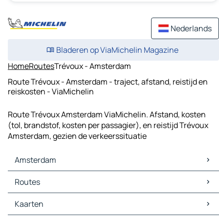
Nederlands
Bladeren op ViaMichelin Magazine
Home
Routes
Trévoux - Amsterdam
Route Trévoux - Amsterdam - traject, afstand, reistijd en
reiskosten - ViaMichelin
Route Trévoux Amsterdam ViaMichelin. Afstand, kosten
(tol, brandstof, kosten per passagier), en reistijd Trévoux
Amsterdam, gezien de verkeerssituatie
Amsterdam
Amsterdam Kaarten
Routes
Amsterdam Verkeer
Amsterdam Hotels
Routes Amsterdam - 's-Gravenhage
Kaarten
Amsterdam Restaurants
Routes Amsterdam - Rotterdam