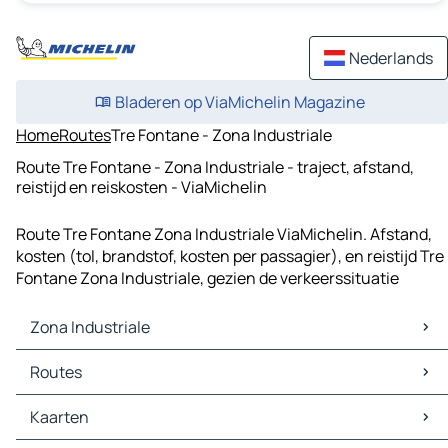
Nederlands
Bladeren op ViaMichelin Magazine
Home
Routes
Tre Fontane - Zona Industriale
Route Tre Fontane - Zona Industriale - traject, afstand,
reistijd en reiskosten - ViaMichelin
Route Tre Fontane Zona Industriale ViaMichelin. Afstand,
kosten (tol, brandstof, kosten per passagier), en reistijd Tre
Fontane Zona Industriale, gezien de verkeerssituatie
Zona Industriale
Zona Industriale Kaarten
Routes
Zona Industriale Verkeer
Zona Industriale Hotels
Routes Zona Industriale - Catania
Kaarten
Zona Industriale Restaurants
Routes Zona Industriale - Nicolosi