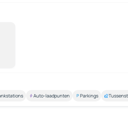
ankstations
Auto-laadpunten
Parkings
Tussens