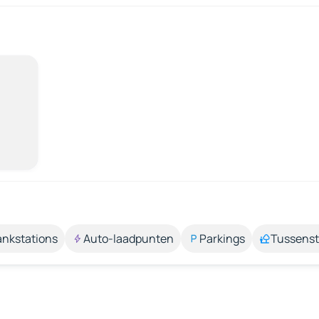
ankstations
Auto-laadpunten
Parkings
Tussens