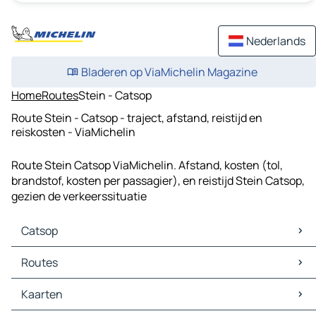
Nederlands
Bladeren op ViaMichelin Magazine
Home
Routes
Stein - Catsop
Route Stein - Catsop - traject, afstand, reistijd en
reiskosten - ViaMichelin
Route Stein Catsop ViaMichelin. Afstand, kosten (tol,
brandstof, kosten per passagier), en reistijd Stein Catsop,
gezien de verkeerssituatie
Catsop
Catsop Kaarten
Routes
Catsop Verkeer
Catsop Hotels
Routes Catsop - Aken
Kaarten
Catsop Restaurants
Routes Catsop - Maastricht