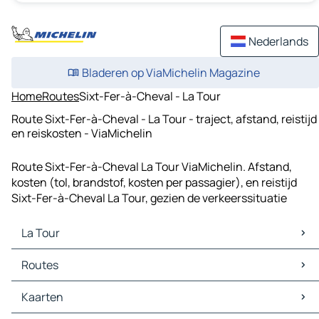
Nederlands
Bladeren op ViaMichelin Magazine
Home
Routes
Sixt-Fer-à-Cheval - La Tour
Route Sixt-Fer-à-Cheval - La Tour - traject, afstand, reistijd
en reiskosten - ViaMichelin
Route Sixt-Fer-à-Cheval La Tour ViaMichelin. Afstand,
kosten (tol, brandstof, kosten per passagier), en reistijd
Sixt-Fer-à-Cheval La Tour, gezien de verkeerssituatie
La Tour
La Tour Kaarten
Routes
La Tour Verkeer
La Tour Hotels
Routes La Tour - Bonneville
Kaarten
La Tour Restaurants
Routes La Tour - Cluses