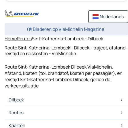
Nederlands
Bladeren op ViaMichelin Magazine
Home
Routes
Sint-Katherina-Lombeek - Dilbeek
Route Sint-Katherina-Lombeek - Dilbeek - traject, afstand,
reistijd en reiskosten - ViaMichelin
Route Sint-Katherina-Lombeek Dilbeek ViaMichelin.
Afstand, kosten (tol, brandstof, kosten per passagier), en
reistijd Sint-Katherina-Lombeek Dilbeek, gezien de
verkeerssituatie
Dilbeek
Dilbeek Kaarten
Routes
Dilbeek Verkeer
Dilbeek Hotels
Routes Dilbeek - Brussel
Kaarten