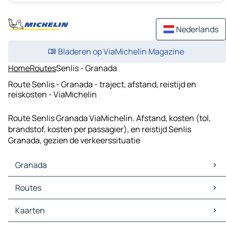
Nederlands
Bladeren op ViaMichelin Magazine
Home
Routes
Senlis - Granada
Route Senlis - Granada - traject, afstand, reistijd en
reiskosten - ViaMichelin
Route Senlis Granada ViaMichelin. Afstand, kosten (tol,
brandstof, kosten per passagier), en reistijd Senlis
Granada, gezien de verkeerssituatie
Granada
Granada Kaarten
Routes
Granada Verkeer
Granada Hotels
Routes Granada - Motril
Kaarten
Granada Restaurants
Routes Granada - Armilla