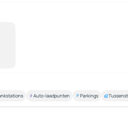
ankstations
Auto-laadpunten
Parkings
Tussens