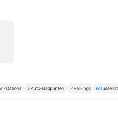
ankstations
Auto-laadpunten
Parkings
Tussens