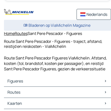
Nederlands
Bladeren op ViaMichelin Magazine
Home
Routes
Sant Pere Pescador - Figueres
Route Sant Pere Pescador - Figueres - traject, afstand,
reistijd en reiskosten - ViaMichelin
Route Sant Pere Pescador Figueres ViaMichelin. Afstand,
kosten (tol, brandstof, kosten per passagier), en reistijd
Sant Pere Pescador Figueres, gezien de verkeerssituatie
Figueres
Figueres Kaarten
Routes
Figueres Verkeer
Figueres Hotels
Routes Figueres - Girona
Kaarten
Figueres Restaurants
Routes Figueres - Palau-saverdera