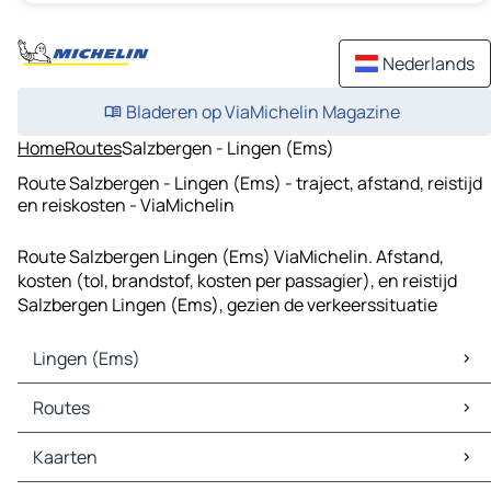
Nederlands
Bladeren op ViaMichelin Magazine
Home
Routes
Salzbergen - Lingen (Ems)
Route Salzbergen - Lingen (Ems) - traject, afstand, reistijd
en reiskosten - ViaMichelin
Route Salzbergen Lingen (Ems) ViaMichelin. Afstand,
kosten (tol, brandstof, kosten per passagier), en reistijd
Salzbergen Lingen (Ems), gezien de verkeerssituatie
Lingen (Ems)
Lingen (Ems) Kaarten
Routes
Lingen (Ems) Verkeer
Lingen (Ems) Hotels
Routes Lingen (Ems) - Nordhorn
Kaarten
Lingen (Ems) Restaurants
Routes Lingen (Ems) - Meppen