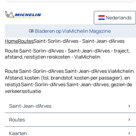
Nederlands
Bladeren op ViaMichelin Magazine
Home
Routes
Saint-Sorlin-d'Arves - Saint-Jean-d'Arves
Route Saint-Sorlin-d'Arves - Saint-Jean-d'Arves - traject,
afstand, reistijd en reiskosten - ViaMichelin
Route Saint-Sorlin-d'Arves Saint-Jean-d'Arves ViaMichelin.
Afstand, kosten (tol, brandstof, kosten per passagier), en
reistijd Saint-Sorlin-d'Arves Saint-Jean-d'Arves, gezien de
verkeerssituatie
Saint-Jean-d'Arves
Saint-Jean-d'Arves Kaarten
Routes
Saint-Jean-d'Arves Verkeer
Saint-Jean-d'Arves Hotels
Routes Saint-Jean-d'Arves - Valloire
Kaarten