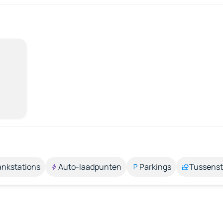
ankstations
Auto-laadpunten
Parkings
Tussens