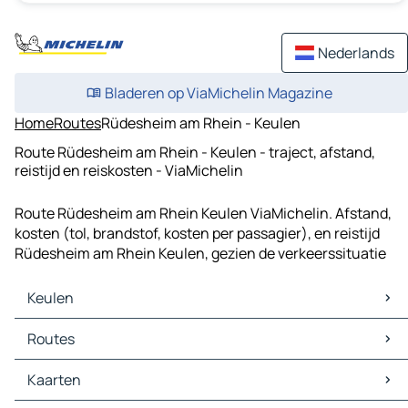
Nederlands
Bladeren op ViaMichelin Magazine
Home
Routes
Rüdesheim am Rhein - Keulen
Route Rüdesheim am Rhein - Keulen - traject, afstand,
reistijd en reiskosten - ViaMichelin
Route Rüdesheim am Rhein Keulen ViaMichelin. Afstand,
kosten (tol, brandstof, kosten per passagier), en reistijd
Rüdesheim am Rhein Keulen, gezien de verkeerssituatie
Keulen
Keulen Kaarten
Routes
Keulen Verkeer
Keulen Hotels
Routes Keulen - Düsseldorf
Kaarten
Keulen Restaurants
Routes Keulen - Essen