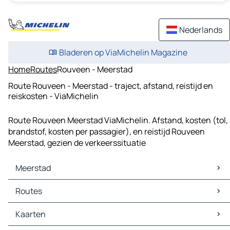
Nederlands
Bladeren op ViaMichelin Magazine
Home
Routes
Rouveen - Meerstad
Route Rouveen - Meerstad - traject, afstand, reistijd en
reiskosten - ViaMichelin
Route Rouveen Meerstad ViaMichelin. Afstand, kosten (tol,
brandstof, kosten per passagier), en reistijd Rouveen
Meerstad, gezien de verkeerssituatie
Meerstad
Meerstad Kaarten
Routes
Meerstad Verkeer
Meerstad Hotels
Routes Meerstad - Groningen
Kaarten
Meerstad Restaurants
Routes Meerstad - Hoogezand