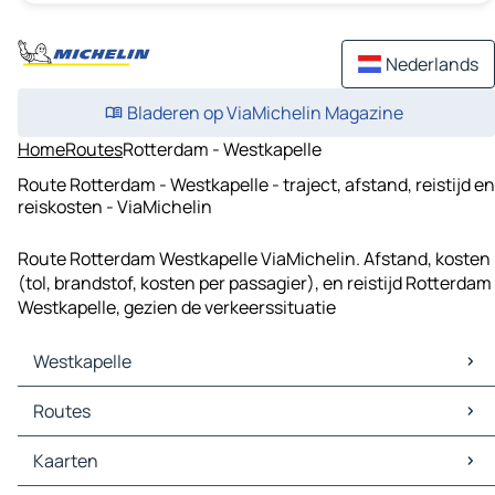
Nederlands
Bladeren op ViaMichelin Magazine
Home
Routes
Rotterdam - Westkapelle
Route Rotterdam - Westkapelle - traject, afstand, reistijd en
reiskosten - ViaMichelin
Route Rotterdam Westkapelle ViaMichelin. Afstand, kosten
(tol, brandstof, kosten per passagier), en reistijd Rotterdam
Westkapelle, gezien de verkeerssituatie
Westkapelle
Westkapelle Kaarten
Routes
Westkapelle Verkeer
Westkapelle Hotels
Routes Westkapelle - Middelburg
Kaarten
Westkapelle Restaurants
Routes Westkapelle - Vlissingen