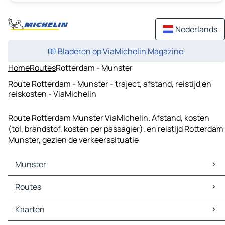
Nederlands
Bladeren op ViaMichelin Magazine
Home
Routes
Rotterdam - Munster
Route Rotterdam - Munster - traject, afstand, reistijd en
reiskosten - ViaMichelin
Route Rotterdam Munster ViaMichelin. Afstand, kosten
(tol, brandstof, kosten per passagier), en reistijd Rotterdam
Munster, gezien de verkeerssituatie
Munster
Munster Kaarten
Routes
Munster Verkeer
Munster Hotels
Routes Munster - Hammond
Kaarten
Munster Restaurants
Routes Munster - Bloom