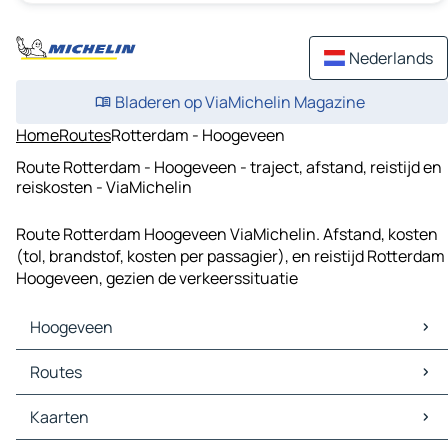
Nederlands
Bladeren op ViaMichelin Magazine
Home
Routes
Rotterdam - Hoogeveen
Route Rotterdam - Hoogeveen - traject, afstand, reistijd en
reiskosten - ViaMichelin
Route Rotterdam Hoogeveen ViaMichelin. Afstand, kosten
(tol, brandstof, kosten per passagier), en reistijd Rotterdam
Hoogeveen, gezien de verkeerssituatie
Hoogeveen
Hoogeveen Kaarten
Routes
Hoogeveen Verkeer
Hoogeveen Hotels
Routes Hoogeveen - Assen
Kaarten
Hoogeveen Restaurants
Routes Hoogeveen - Zwolle