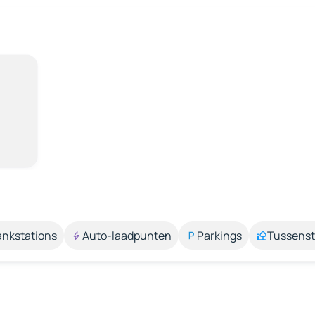
ankstations
Auto-laadpunten
Parkings
Tussens