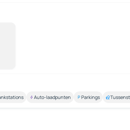
ankstations
Auto-laadpunten
Parkings
Tussens