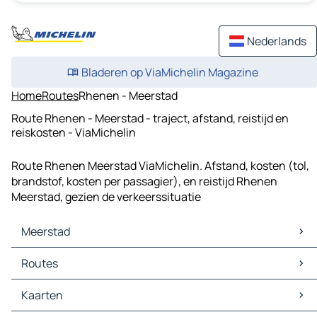
Nederlands
Bladeren op ViaMichelin Magazine
Home
Routes
Rhenen - Meerstad
Route Rhenen - Meerstad - traject, afstand, reistijd en
reiskosten - ViaMichelin
Route Rhenen Meerstad ViaMichelin. Afstand, kosten (tol,
brandstof, kosten per passagier), en reistijd Rhenen
Meerstad, gezien de verkeerssituatie
Meerstad
Meerstad Kaarten
Routes
Meerstad Verkeer
Meerstad Hotels
Routes Meerstad - Groningen
Kaarten
Meerstad Restaurants
Routes Meerstad - Hoogezand