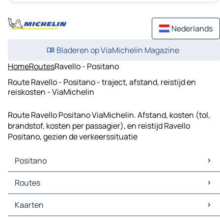
Nederlands
Bladeren op ViaMichelin Magazine
Home
Routes
Ravello - Positano
Route Ravello - Positano - traject, afstand, reistijd en
reiskosten - ViaMichelin
Route Ravello Positano ViaMichelin. Afstand, kosten (tol,
brandstof, kosten per passagier), en reistijd Ravello
Positano, gezien de verkeerssituatie
Positano
Positano Kaarten
Routes
Positano Verkeer
Positano Hotels
Routes Positano - Napels
Kaarten
Positano Restaurants
Routes Positano - Salerno