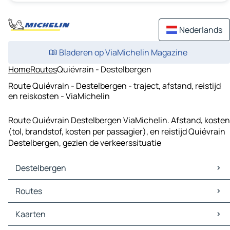
Nederlands
Bladeren op ViaMichelin Magazine
Home
Routes
Quiévrain - Destelbergen
Route Quiévrain - Destelbergen - traject, afstand, reistijd
en reiskosten - ViaMichelin
Route Quiévrain Destelbergen ViaMichelin. Afstand, kosten
(tol, brandstof, kosten per passagier), en reistijd Quiévrain
Destelbergen, gezien de verkeerssituatie
Destelbergen
Destelbergen Kaarten
Routes
Destelbergen Verkeer
Destelbergen Hotels
Routes Destelbergen - Gent
Kaarten
Destelbergen Restaurants
Routes Destelbergen - Aalst