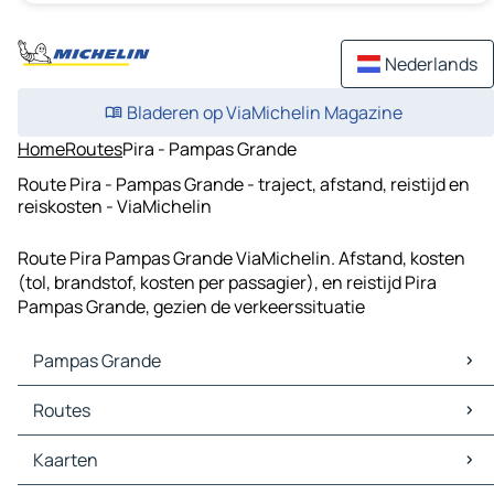
Nederlands
Bladeren op ViaMichelin Magazine
Home
Routes
Pira - Pampas Grande
Route Pira - Pampas Grande - traject, afstand, reistijd en
reiskosten - ViaMichelin
Route Pira Pampas Grande ViaMichelin. Afstand, kosten
(tol, brandstof, kosten per passagier), en reistijd Pira
Pampas Grande, gezien de verkeerssituatie
Pampas Grande
Pampas Grande Kaarten
Routes
Pampas Grande Verkeer
Pampas Grande Hotels
Routes Pampas Grande - Pariacoto
Kaarten
Pampas Grande Restaurants
Routes Pampas Grande - Pira