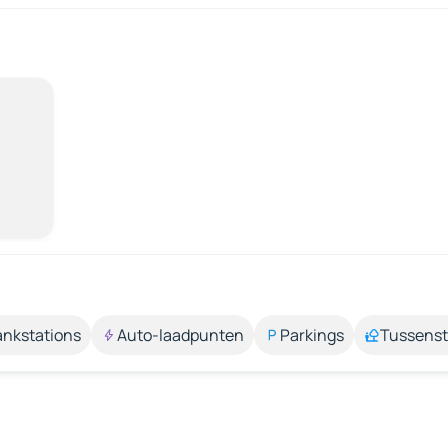
ankstations
Auto-laadpunten
Parkings
Tussens