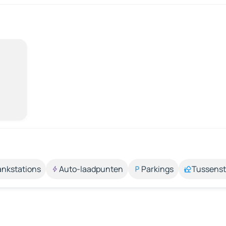
ankstations
Auto-laadpunten
Parkings
Tussens