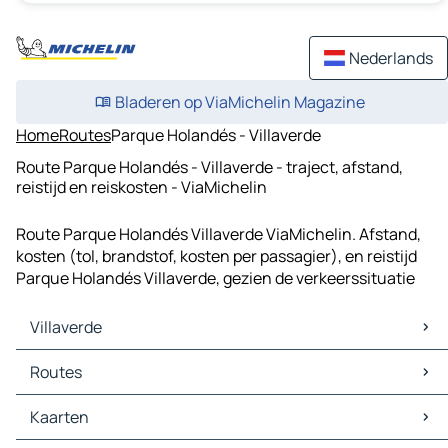
Nederlands
Bladeren op ViaMichelin Magazine
Home
Routes
Parque Holandés - Villaverde
Route Parque Holandés - Villaverde - traject, afstand,
reistijd en reiskosten - ViaMichelin
Route Parque Holandés Villaverde ViaMichelin. Afstand,
kosten (tol, brandstof, kosten per passagier), en reistijd
Parque Holandés Villaverde, gezien de verkeerssituatie
Villaverde
Villaverde Kaarten
Routes
Villaverde Verkeer
Villaverde Hotels
Routes Villaverde - La Oliva
Kaarten
Villaverde Restaurants
Routes Villaverde - Puerto del Rosario