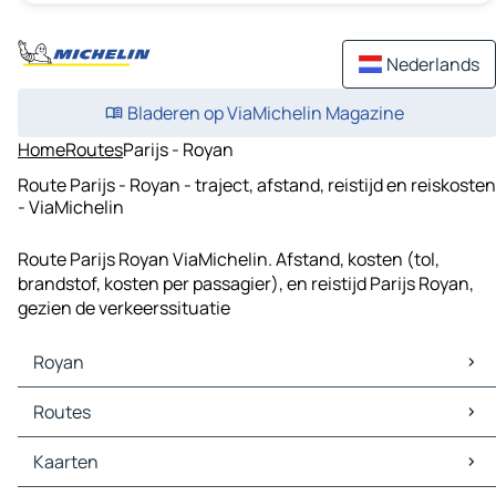
Nederlands
Bladeren op ViaMichelin Magazine
Home
Routes
Parijs - Royan
Route Parijs - Royan - traject, afstand, reistijd en reiskosten
- ViaMichelin
Route Parijs Royan ViaMichelin. Afstand, kosten (tol,
brandstof, kosten per passagier), en reistijd Parijs Royan,
gezien de verkeerssituatie
Royan
Royan Kaarten
Routes
Royan Verkeer
Royan Hotels
Routes Royan - La Palmyre
Kaarten
Royan Restaurants
Routes Royan - Saint-Georges-de-Didonne