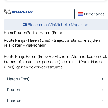
Nederlands
Bladeren op ViaMichelin Magazine
Home
Routes
Parijs - Haren (Ems)
Route Parijs - Haren (Ems) - traject, afstand, reistijd en
reiskosten - ViaMichelin
Route Parijs Haren (Ems) ViaMichelin. Afstand, kosten (tol,
brandstof, kosten per passagier), en reistijd Parijs Haren
(Ems), gezien de verkeerssituatie
Haren (Ems)
Haren (Ems) Kaarten
Routes
Haren (Ems) Verkeer
Haren (Ems) Hotels
Routes Haren (Ems) - Meppen
Kaarten
Haren (Ems) Restaurants
Routes Haren (Ems) - Emmen