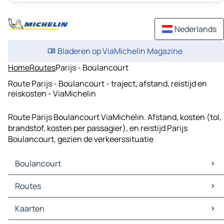
Nederlands
Bladeren op ViaMichelin Magazine
Home
Routes
Parijs - Boulancourt
Route Parijs - Boulancourt - traject, afstand, reistijd en
reiskosten - ViaMichelin
Route Parijs Boulancourt ViaMichelin. Afstand, kosten (tol,
brandstof, kosten per passagier), en reistijd Parijs
Boulancourt, gezien de verkeerssituatie
Boulancourt
Boulancourt Kaarten
Routes
Boulancourt Verkeer
Boulancourt Hotels
Routes Boulancourt - Giffaumont-Champaubert
Kaarten
Boulancourt Restaurants
Routes Boulancourt - Saint-Dizier