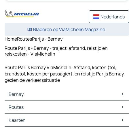
Nederlands
Bladeren op ViaMichelin Magazine
Home
Routes
Parijs - Bernay
Route Parijs - Bernay - traject, afstand, reistijd en
reiskosten - ViaMichelin
Route Parijs Bernay ViaMichelin. Afstand, kosten (tol,
brandstof, kosten per passagier), en reistijd Parijs Bernay,
gezien de verkeerssituatie
Bernay
Bernay Kaarten
Routes
Bernay Verkeer
Bernay Hotels
Routes Bernay - Beaumesnil
Kaarten
Bernay Restaurants
Routes Bernay - Sainte-Opportune-du-Bosc