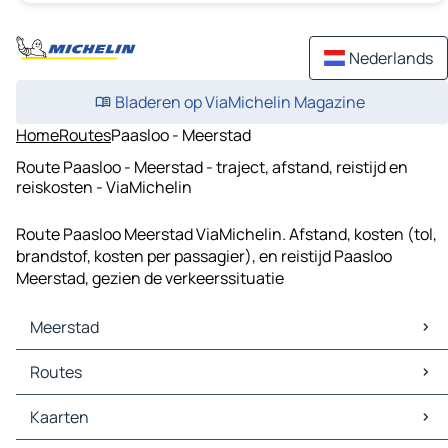
Nederlands
Bladeren op ViaMichelin Magazine
Home
Routes
Paasloo - Meerstad
Route Paasloo - Meerstad - traject, afstand, reistijd en
reiskosten - ViaMichelin
Route Paasloo Meerstad ViaMichelin. Afstand, kosten (tol,
brandstof, kosten per passagier), en reistijd Paasloo
Meerstad, gezien de verkeerssituatie
Meerstad
Meerstad Kaarten
Routes
Meerstad Verkeer
Meerstad Hotels
Routes Meerstad - Groningen
Kaarten
Meerstad Restaurants
Routes Meerstad - Hoogezand