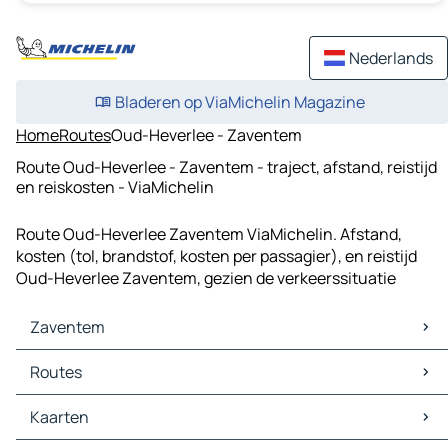
Nederlands
Bladeren op ViaMichelin Magazine
Home
Routes
Oud-Heverlee - Zaventem
Route Oud-Heverlee - Zaventem - traject, afstand, reistijd
en reiskosten - ViaMichelin
Route Oud-Heverlee Zaventem ViaMichelin. Afstand,
kosten (tol, brandstof, kosten per passagier), en reistijd
Oud-Heverlee Zaventem, gezien de verkeerssituatie
Zaventem
Zaventem Kaarten
Routes
Zaventem Verkeer
Zaventem Hotels
Routes Zaventem - Brussel
Kaarten
Zaventem Restaurants
Routes Zaventem - Antwerpen