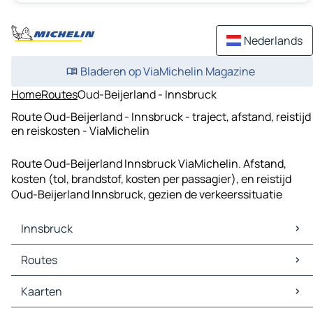
Nederlands
Bladeren op ViaMichelin Magazine
Home
Routes
Oud-Beijerland - Innsbruck
Route Oud-Beijerland - Innsbruck - traject, afstand, reistijd
en reiskosten - ViaMichelin
Route Oud-Beijerland Innsbruck ViaMichelin. Afstand,
kosten (tol, brandstof, kosten per passagier), en reistijd
Oud-Beijerland Innsbruck, gezien de verkeerssituatie
Innsbruck
Innsbruck Kaarten
Routes
Innsbruck Verkeer
Innsbruck Hotels
Routes Innsbruck - München
Kaarten
Innsbruck Restaurants
Routes Innsbruck - Augsburg