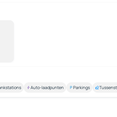
ankstations
Auto-laadpunten
Parkings
Tussens