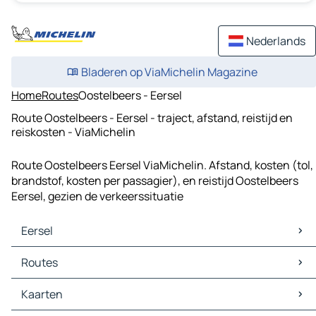
Nederlands
Bladeren op ViaMichelin Magazine
Home
Routes
Oostelbeers - Eersel
Route Oostelbeers - Eersel - traject, afstand, reistijd en
reiskosten - ViaMichelin
Route Oostelbeers Eersel ViaMichelin. Afstand, kosten (tol,
brandstof, kosten per passagier), en reistijd Oostelbeers
Eersel, gezien de verkeerssituatie
Eersel
Eersel Kaarten
Routes
Eersel Verkeer
Eersel Hotels
Routes Eersel - Eindhoven
Kaarten
Eersel Restaurants
Routes Eersel - Tilburg