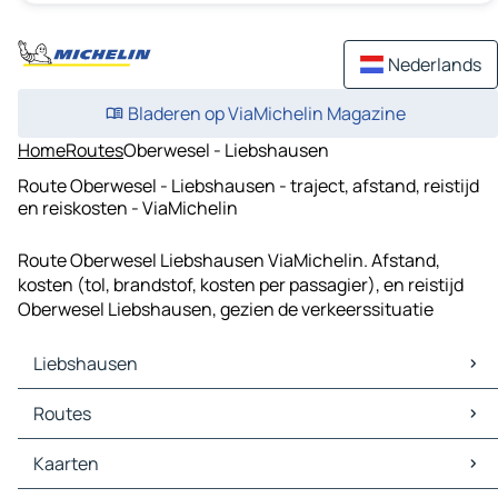
Nederlands
Bladeren op ViaMichelin Magazine
Home
Routes
Oberwesel - Liebshausen
Route Oberwesel - Liebshausen - traject, afstand, reistijd
en reiskosten - ViaMichelin
Route Oberwesel Liebshausen ViaMichelin. Afstand,
kosten (tol, brandstof, kosten per passagier), en reistijd
Oberwesel Liebshausen, gezien de verkeerssituatie
Liebshausen
Liebshausen Kaarten
Routes
Liebshausen Verkeer
Liebshausen Hotels
Routes Liebshausen - Simmern/Hunsrück
Kaarten
Liebshausen Restaurants
Routes Liebshausen - Kaub