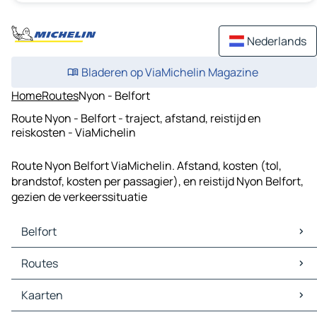
Nederlands
Bladeren op ViaMichelin Magazine
Home
Routes
Nyon - Belfort
Route Nyon - Belfort - traject, afstand, reistijd en
reiskosten - ViaMichelin
Route Nyon Belfort ViaMichelin. Afstand, kosten (tol,
brandstof, kosten per passagier), en reistijd Nyon Belfort,
gezien de verkeerssituatie
Belfort
Belfort Kaarten
Routes
Belfort Verkeer
Belfort Hotels
Routes Belfort - Saint-Maurice-sur-Moselle
Kaarten
Belfort Restaurants
Routes Belfort - Porrentruy