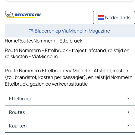
Nederlands
Bladeren op ViaMichelin Magazine
Home
Routes
Nommern - Ettelbruck
Route Nommern - Ettelbruck - traject, afstand, reistijd en
reiskosten - ViaMichelin
Route Nommern Ettelbruck ViaMichelin. Afstand, kosten
(tol, brandstof, kosten per passagier), en reistijd Nommern
Ettelbruck, gezien de verkeerssituatie
Ettelbruck
Ettelbruck Kaarten
Routes
Ettelbruck Verkeer
Ettelbruck Hotels
Routes Ettelbruck - Diekirch
Kaarten
Ettelbruck Restaurants
Routes Ettelbruck - Mersch