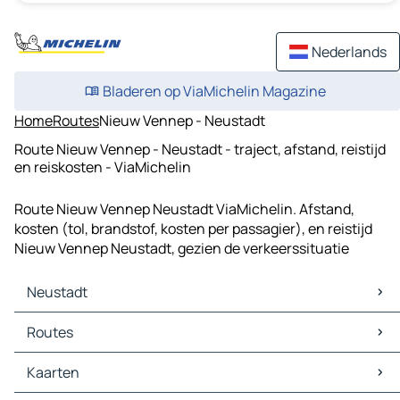
Nederlands
Bladeren op ViaMichelin Magazine
Home
Routes
Nieuw Vennep - Neustadt
Route Nieuw Vennep - Neustadt - traject, afstand, reistijd
en reiskosten - ViaMichelin
Route Nieuw Vennep Neustadt ViaMichelin. Afstand,
kosten (tol, brandstof, kosten per passagier), en reistijd
Nieuw Vennep Neustadt, gezien de verkeerssituatie
Neustadt
Neustadt Kaarten
Routes
Neustadt Verkeer
Neustadt Hotels
Routes Neustadt - Hamburg
Kaarten
Neustadt Restaurants
Routes Neustadt - Eimsbüttel