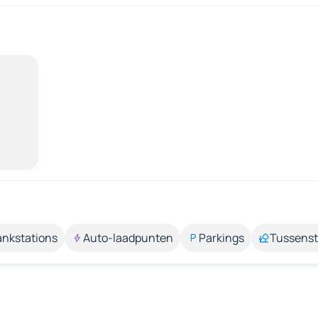
ankstations
Auto-laadpunten
Parkings
Tussens