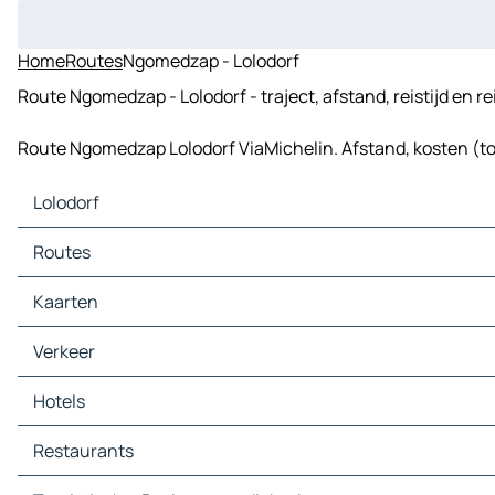
Home
Routes
Ngomedzap - Lolodorf
Route Ngomedzap - Lolodorf - traject, afstand, reistijd en r
Route Ngomedzap Lolodorf ViaMichelin. Afstand, kosten (tol,
Lolodorf
Lolodorf Kaarten
Routes
Lolodorf Verkeer
Lolodorf Hotels
Kaarten
Lolodorf Restaurants
Lolodorf Toeristische-Bezienswaardigheden
Verkeer
Lolodorf Tankstations
Lolodorf Parkings
Hotels
Restaurants