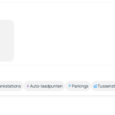
ankstations
Auto-laadpunten
Parkings
Tussens