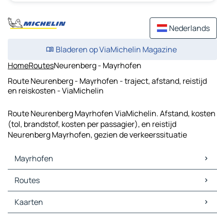
Nederlands
Bladeren op ViaMichelin Magazine
Home
Routes
Neurenberg - Mayrhofen
Route Neurenberg - Mayrhofen - traject, afstand, reistijd
en reiskosten - ViaMichelin
Route Neurenberg Mayrhofen ViaMichelin. Afstand, kosten
(tol, brandstof, kosten per passagier), en reistijd
Neurenberg Mayrhofen, gezien de verkeerssituatie
Mayrhofen
Mayrhofen Kaarten
Routes
Mayrhofen Verkeer
Mayrhofen Hotels
Routes Mayrhofen - Zell am Ziller
Kaarten
Mayrhofen Restaurants
Routes Mayrhofen - Fügen