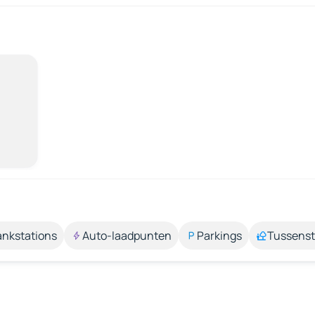
ankstations
Auto-laadpunten
Parkings
Tussens