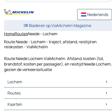
Nederlands
Bladeren op ViaMichelin Magazine
Home
Routes
Neede - Lochem
Route Neede - Lochem - traject, afstand, reistijd en
reiskosten - ViaMichelin
Route Neede Lochem ViaMichelin. Afstand, kosten (tol,
brandstof, kosten per passagier), en reistijd Neede Lochem,
gezien de verkeerssituatie
Lochem
Lochem Kaarten
Routes
Lochem Verkeer
Lochem Hotels
Routes Lochem - Arnhem
Kaarten
Lochem Restaurants
Routes Lochem - Deventer