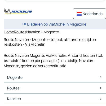
Nederlands
Bladeren op ViaMichelin Magazine
Home
Routes
Navalón - Mogente
Route Navalón - Mogente - traject, afstand, reistijd en
reiskosten - ViaMichelin
Route Navalón Mogente ViaMichelin. Afstand, kosten (tol,
brandstof, kosten per passagier), en reistijd Navalón
Mogente, gezien de verkeerssituatie
Mogente
Mogente Kaarten
Routes
Mogente Verkeer
Mogente Hotels
Routes Mogente - Ontinyent
Kaarten
Mogente Restaurants
Routes Mogente - Canals